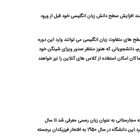
وره برای داوطلبانی می باشد که نیازمند افزایش سطح دانش زبان انگلیسی خود قبل از ورود
طح های متفاوت زبان انگلیسی می توانند وارد این دوره
رم، دانشجویانی که هنوز منتظر صدور ویزای شینگن خود
ان امکان استفاده از کلاس های آنلاین را نیز خواهند
بان لاتین تا سال 1844 تدریس می شد، تا زمانی که مجارستانی به عنوان زبان رسمی معرفی شد.تا سال
1921 نام این دانشگاه، دانشگاه بوداپست (Budapesti Tudomaniegytem) بود.گروه علوم زیستی در سال 1949 فعالیت خود را آغاز کرد.این دانشگاه در سال 1950 به افتخار فیزیکدان برجسته