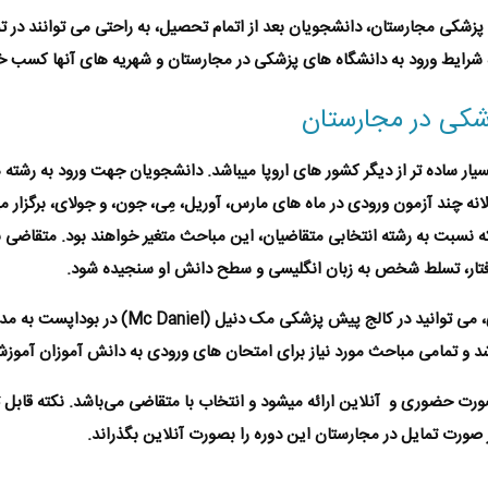
 پزشکی مجارستان
، دانشجویان بعد از اتمام
تحصیل
، به راحتی می توانند در 
ه شرایط ورود به دانشگاه های پزشکی در
مجارستان
و شهریه های آنها کسب خو
زشکی در مجارستان
سیار ساده تر از دیگر کشور های اروپا میباشد. دانشجویان جهت ورود به رشته
انه چند آزمون ورودی در ماه های مارس، آوریل، مِی، جون، و جولای، برگزار
سبت به رشته انتخابی متقاضیان، این‌ مباحث متغیر خواهند بود. متقاضی ب
رفتار، تسلط شخص به زبان انگلیسی و سطح دانش او سنجیده شود.
می توانید در کالج
پیش پزشکی
مک دنیل (Mc Daniel) در ب
 و تمامی مباحث مورد نیاز برای امتحان های ورودی به دانش آموزان آموزش
ه شیوع کوید-۱۹، این دوره به دو صورت حضوری و آنلاین ارائه میشود و انتخاب با متقاضی می‌باش
در صورت تمایل در
مجارستان
این دوره را بصورت آنلاین بگذراند.