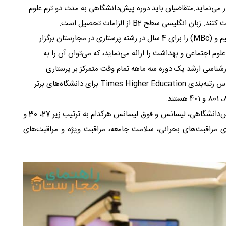
ر می‌نماید.متقاضیان باید دوره پیش‌دانشگاهی به مدت دو ترم علوم
گلیسی سطح B2 از الزامات تحصیل است.
:دوره‌های (MSc) به مدت 1سال و نیم و (MBc) را برای 4 سال در رشته پرستاری در مجارستان برگزار
وم اجتماعی و بهداشت را ارائه می‌نماید، که می‌توان آن را به
ارشناسی ارشد یک دوره سه ماهه تمام وقت متمرکز بر پرستاری
سالمندان ، جامعه و اورژانس را ایجاد کرده‌اند. بر اساس رتبه‌بندی Times Higher Education برای دانشگاه‌های برتر
شرایط سنی تعیین شده برای مدارک تحصیلی دیپلم و پیش‌دانشگاهی، لیسانس و فوق لیسانس هرکدام به ترتیب زیر 27، 30 و
ی مراقبت‌های بحرانی، سلامت جامعه، مراقبت ویژه و مراقبت‌های