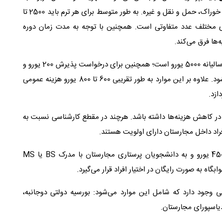
پذیرش در دانشگاه، هزینه‌های عمومی زندگی مانند ملک، خوراک، حمل و نقل و غیره. به طور متوسط برای هر ترم باید 2500 تا
‌های مختلف عدد متفاوتی است. همچنین با توجه به مدت زمان دوره
‌ها فرق می‌کند.
به عنوان مثال در دانشگاه پچ هزینه یک ترم 2500 یورو و سالیانه 5000 یورو است؛ همچنین برای درخواست پذیرش 200 یورو و
جهت ثبت نام در دانشگاه 100 یورو از متقاضی گرفته می‌شود. علاوه بر این موارد به طور تقریبی 600 تا 800 یورو هزینه عمومی
ازد.
ی در کاهش هزینه‌ها داشته باشد. هرچند در مقطع کارشناسی نسبت به
فراد داخل مجارستان دارای اولویت هستند.
اما به طور کلی به دانشجویان ثبت‌نامی مقطع دکتری 450 یورو و به دانشجویان پرستاری مجارستان با مدرک BS یا MS
ی وجود دارد که شامل این موارد می‌شود: بورسیه دولتی دوجانبه،